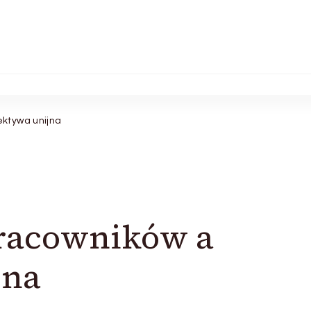
ktywa unijna
racowników a
jna