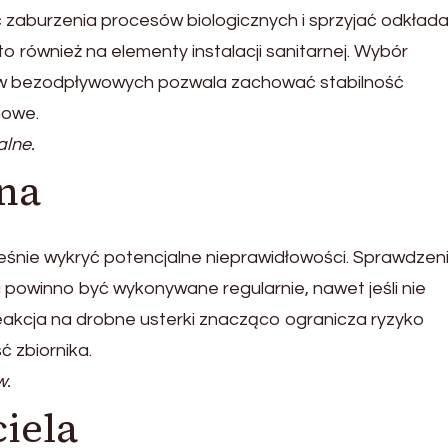
burzenia procesów biologicznych i sprzyjać odkładan
 również na elementy instalacji sanitarnej. Wybór
w bezodpływowych pozwala zachować stabilność
howe.
lne.
zna
eśnie wykryć potencjalne nieprawidłowości. Sprawdzen
 powinno być wykonywane regularnie, nawet jeśli nie
akcja na drobne usterki znacząco ogranicza ryzyko
 zbiornika.
w.
iela