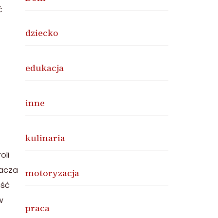
ć
dziecko
edukacja
inne
kulinaria
oli
nacza
motoryzacja
ość
w
praca