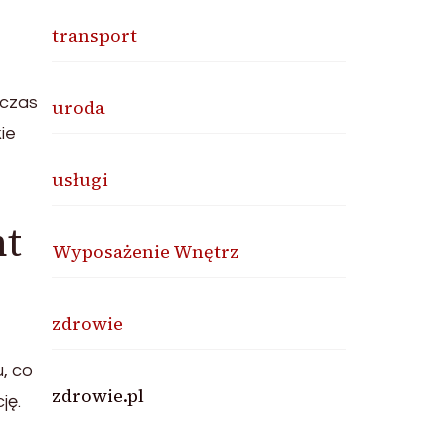
transport
dczas
uroda
ie
usługi
nt
Wyposażenie Wnętrz
zdrowie
u, co
zdrowie.pl
ję.