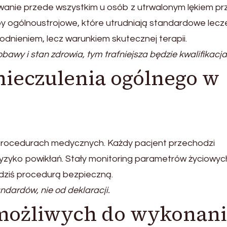
wanie przede wszystkim u osób z utrwalonym lękiem pr
 ogólnoustrojowe, które utrudniają standardowe lecze
odnieniem, lecz warunkiem skutecznej terapii.
awy i stan zdrowia, tym trafniejsza będzie kwalifikacja
nieczulenia ogólnego w
a procedurach medycznych. Każdy pacjent przechodzi
 ryzyko powikłań. Stały monitoring parametrów życiowyc
 dziś procedurą bezpieczną.
dardów, nie od deklaracji.
możliwych do wykonan