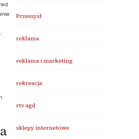
zed
nie.
Przemysł
.
reklama
reklama i marketing
rekreacja
h
rtv agd
ia
sklepy internetowe